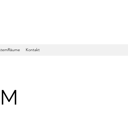
AtemRäume
Kontakt
EM