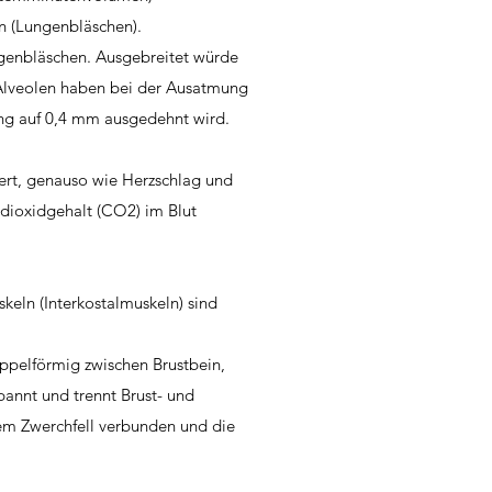
en (Lungenbläschen).
ngenbläschen. Ausgebreitet würde
 Alveolen haben bei der Ausatmung
ng auf 0,4 mm ausgedehnt wird.
rt, genauso wie Herzschlag und
dioxidgehalt (CO2) im Blut
eln (Interkostalmuskeln) sind
uppelförmig zwischen Brustbein,
annt und trennt Brust- und
dem Zwerchfell verbunden und die