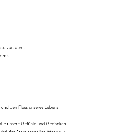
tzte von dem,
ommt.
und den Fluss unseres Lebens.
alle unsere Gefühle und Gedanken.
 wird der Atem schneller. Wenn wir