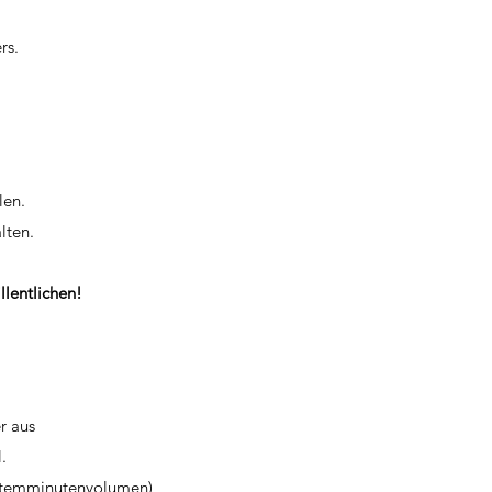
rs.
len.
lten.
lentlichen!
r aus
.
(Atemminutenvolumen)