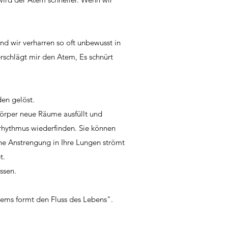
d wir verharren so oft unbewusst in
erschlägt mir den Atem, Es schnürt
den gelöst.
örper neue Räume ausfüllt und
rhythmus wiederfinden. Sie können
hne Anstrengung in Ihre Lungen strömt
t.
assen.
tems formt den Fluss des Lebens".