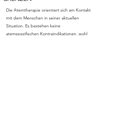
Die Atemtherapie orientiert sich am Kontakt
mit dem Menschen in seiner aktuellen
Situation. Es bestehen keine
atemspezifischen Kontraindikationen, wohl
aber Behandlungseinschränkungen
entsprechend der persönlichen
Kompetenz.
Bei schwerwiegenden körperlichen und
seelischen Krankheiten ist die
Zusammenarbeit mit medizinischen
Fachpersonen (Arzt, Psychiater oder
Psychotherapeuten) zu empfehlen.